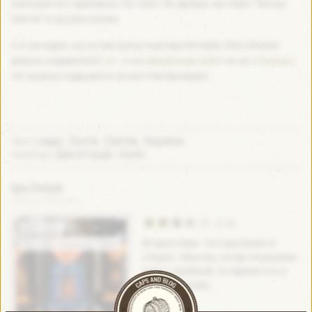
кислуватого присмаку. Ну таке. Не думаю, що пиво “Янтар
Світле” я ще раз куплю.
А я нагадую, що усі мої дегустації від AB InBev Efes Ukraine
можна подивитися
тут
. А на
офіційному сайті
чи на
сторінці у
ФБ
можна слідкувати за життям броварні.
Lager
Пусте
Світле
Україна
Теги:
,
,
,
Дегустація
Скло
Категорії:
,
Ipa Dotyk
Litopys Brewery
(3.5)
ABV:
4.8%
Второе пиво - это Ipa Dotyk от
IPA - New England / Hazy
Litopys. Обычно, когда открываю
пиво с пробкой, то первое что я
пробую носом,...