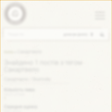
Пошук
Сакартвело
»
Home
Знайдено 1 постів з тегом
Сакартвело
Сакартвело / Skartvelo
Кількість пива:
Count of beer:
1
Середня оцінка:
Beer rating: