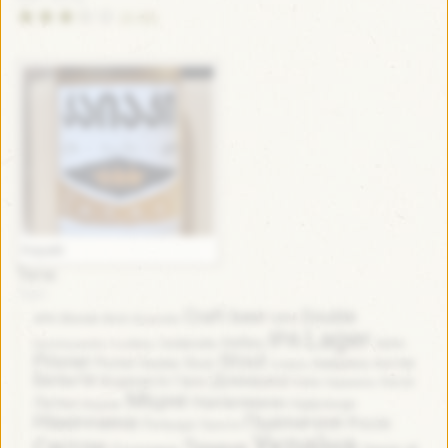
(3.32)
Kayaki
Теги:
Craft beer
Double
APA
Blonde
Bock
DIPA
BrownAle
Lager
IPA
Helles
GoldenAle
NEIPA
FarmhouseAle
FruitBeer
Pilsner
Stout
Porter
Sour
Америка
Англія
RedAle
Іспанія
Бельгія
Домашка
Водянисте
Гірке
Кава
Кисле
Карамель
Міцне
Напівтемне
Литва
Медове
Нідерланди
Німеччина
Пшеничне
Росія
Польща
Просте
Україна