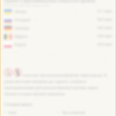
Країна з максимальною кількістю пробок:
511 caps
Ukraine
502 caps
Occupant
365 caps
Germany
245 caps
Belgium
203 caps
Poland
Алкоголь протипоказаний дітям і підліткам до 18
років, вагітним і матерям, що годують, особам із
захворюваннями центральної нервової системи, нирок,
печінки та інших органів травлення.
Головне меню:
Блог
Про колекцію