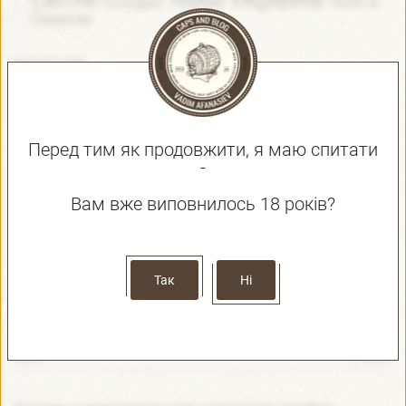
Світле
Темне
Солодке
зі
Чехія
Смаком
Категорії:
Баночне
(692)
Дегустація
(2 892)
Перед тим як продовжити, я маю спитати
Інша тара
(2)
-
На розлив
(417)
Вам вже виповнилось 18 років?
Пивний батл
(11)
Пивні магазини
(4)
Пивоварні та бари
(13)
Так
Ні
Пластикова пляшка
(127)
Просто про пиво і що з ним пов'язано
(21)
Скло
(1 660)