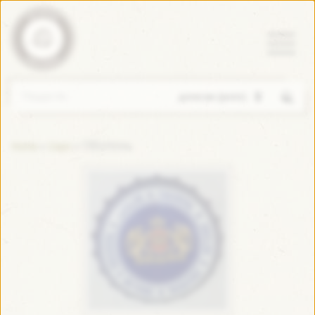
Пошук
Оболонь
»
»
Home
Caps