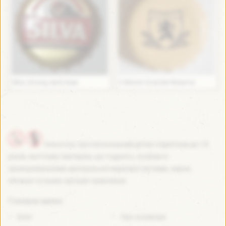
Silva strong dark beer
3 Monts Grande Reserve
Алкоголь протипоказаний дітям і підліткам до 18
років, вагітним і матерям, що годують, особам із
захворюваннями центральної нервової системи, нирок,
печінки та інших органів травлення.
Головне меню:
Блог
Про колекцію