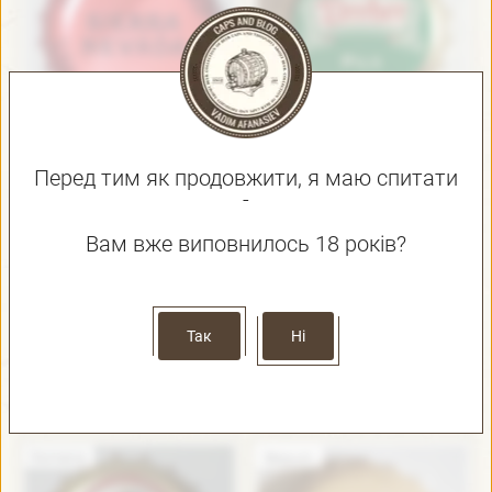
Sierra Nevada
Dreher Pils
Перед тим як продовжити, я маю спитати
-
Ukraine
Israel
Вам вже виповнилось 18 років?
Так
Ні
Жигулевское Оригинальное
Malty
Romania
Belgium