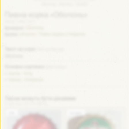
Оболонь - Оболонь - Ukraine
Пивна корка «Оболонь»
Added: 4 May 2014
Оболонь
Броварня:
Ukraine / Пивні корки з України
Країна:
Текст на коркі
Text on the cap
Оболонь
Основна картинка
Main image
Крила / Wing
Герб(и) / Emblem(s)
Також можуть бути цікавими
It can also be interesting
USA
Hungary